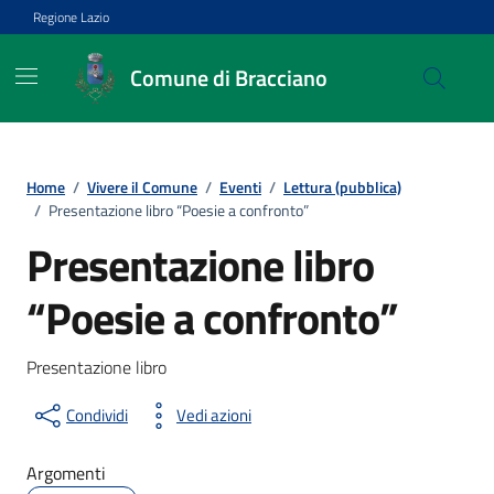
Vai ai contenuti
Vai al footer
Regione Lazio
Comune di Bracciano
Home
/
Vivere il Comune
/
Eventi
/
Lettura (pubblica)
/
Presentazione libro “Poesie a confronto”
Presentazione libro
“Poesie a confronto”
Presentazione libro
Condividi
Vedi azioni
Argomenti