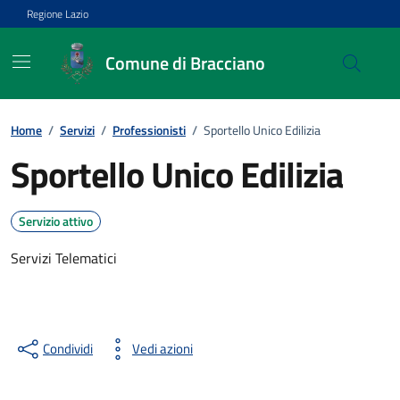
Vai ai contenuti
Vai al footer
Regione Lazio
Comune di Bracciano
Home
/
Servizi
/
Professionisti
/
Sportello Unico Edilizia
Sportello Unico Edilizia
Servizio attivo
Servizi Telematici
Condividi
Vedi azioni