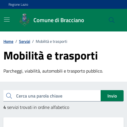
Vai ai contenuti
Vai al footer
Regione Lazio
Comune di Bracciano
Home
/
Servizi
/
Mobilità e trasporti
Mobilità e trasporti
Parcheggi, viabilità, automobili e trasporto pubblico.
Esplora tutti i servizi
Cerca una parola chiave
Invio
4
servizi trovati in ordine alfabetico