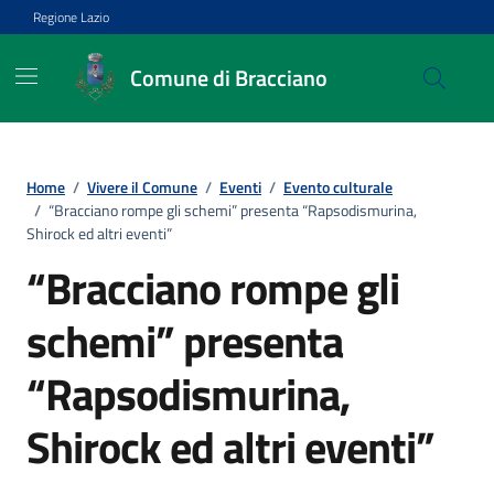
Vai ai contenuti
Vai al footer
Regione Lazio
Comune di Bracciano
Home
/
Vivere il Comune
/
Eventi
/
Evento culturale
/
“Bracciano rompe gli schemi” presenta “Rapsodismurina,
Shirock ed altri eventi”
“Bracciano rompe gli
schemi” presenta
“Rapsodismurina,
Shirock ed altri eventi”