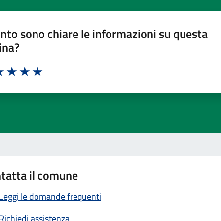
nto sono chiare le informazioni su questa
ina?
a 1 stelle su 5
luta 2 stelle su 5
Valuta 3 stelle su 5
Valuta 4 stelle su 5
Valuta 5 stelle su 5
tatta il comune
Leggi le domande frequenti
Richiedi assistenza