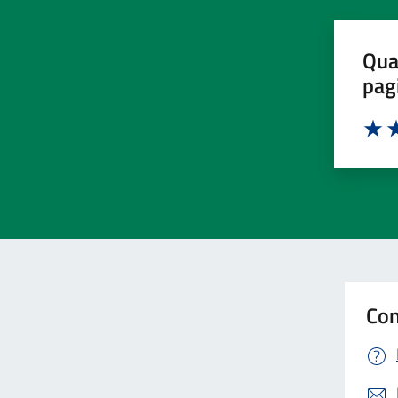
Qua
pag
Valut
Va
Con