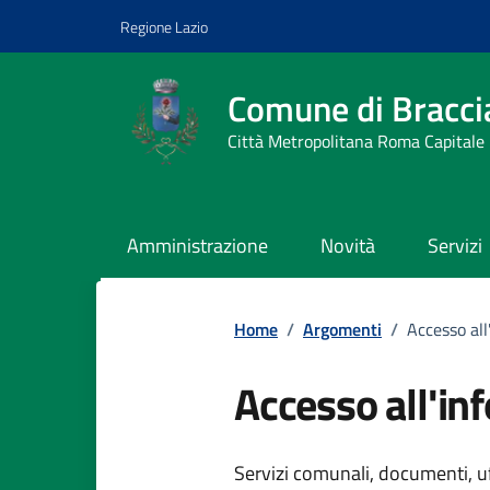
Vai ai contenuti
Vai al footer
Regione Lazio
Comune di Bracci
Città Metropolitana Roma Capitale
Amministrazione
Novità
Servizi
Home
/
Argomenti
/
Accesso al
Accesso all'in
Dettagli dell
Servizi comunali, documenti, uff