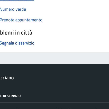
Numero verde
Prenota appuntamento
blemi in città
Segnala disservizio
acciano
E DI SERVIZIO