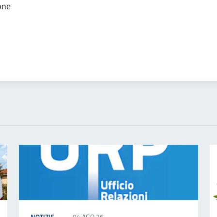
ione
NOTIZIE
04 AGO 26