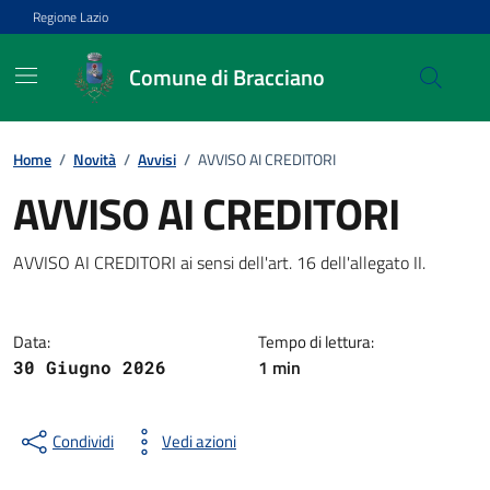
Vai ai contenuti
Vai al footer
Regione Lazio
Comune di Bracciano
Home
/
Novità
/
Avvisi
/
AVVISO AI CREDITORI
AVVISO AI CREDITORI
Dettagli della notizia
AVVISO AI CREDITORI ai sensi dell'art. 16 dell'allegato II.
Data:
Tempo di lettura:
1 min
30 Giugno 2026
Condividi
Vedi azioni