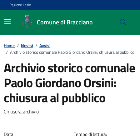
Vai ai contenuti
Vai al footer
Regione Lazio
Comune di Bracciano
Home
/
Novità
/
Avvisi
/
Archivio storico comunale Paolo Giordano Orsini: chiusura al pubblico
Archivio storico comunale
Paolo Giordano Orsini:
chiusura al pubblico
Dettagli della notizia
Chiusura archivio
Data:
Tempo di lettura: