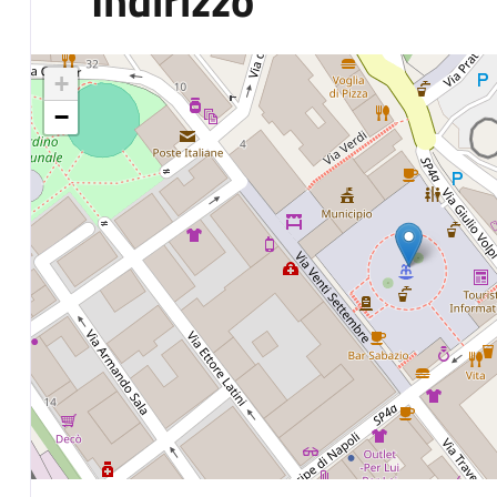
Indirizzo
+
−