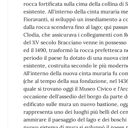
rocca fortificata sulla cima della collina di
esistente. All'interno della cinta muraria me
Fioravanti, si sviluppò un insediamento a co
dalla rocca scendeva fino al lago; qui passa
Clodia, che assicurava i collegamenti con R
del XV secolo Bracciano venne in possesso de
ed il 1490, trasformò la rocca prefettesca nel
periodo il paese fu dotato di una nuova cin
esistente, costruita secondo le più moderne
All'interno della nuova cinta muraria fu co
(che al tempo della sua fondazione, nel 1436,
quale si trovano oggi il Museo Civico e l'Ar
occasione dell'assedio del bor­go da parte d
edificato sulle mura un nuovo bastione, oggi
rappresenta uno dei luoghi più belli del cen
ammirare il paesaggio del lago e dei bosch
nuovo sistema di mura si sviluppò il paese n