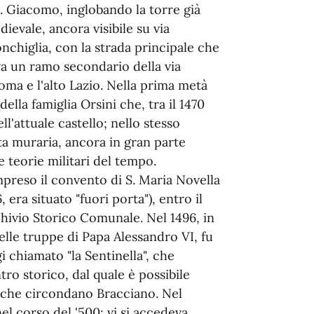
 S. Giacomo, inglobando la torre già
dievale, ancora visibile su via
nchiglia, con la strada principale che
va un ramo secondario della via
oma e l'alto Lazio. Nella prima metà
lla famiglia Orsini che, tra il 1470
l'at­tuale castello; nello stesso
ta muraria, ancora in gran parte
 teorie militari del tempo.
mpreso il convento di S. Maria Novella
 era situato "fuori porta"), entro il
chivio Storico Comunale. Nel 1496, in
elle truppe di Papa Alessandro VI, fu
 chiamato "la Sentinella", che
tro storico, dal quale è possibile
i che circondano Bracciano. Nel
el corso del '500; vi si accedeva