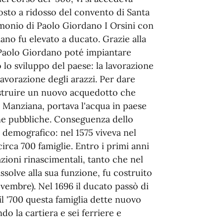
osto a ridosso del convento di Santa
imonio di Paolo Giordano I Orsini con
iano fu elevato a ducato. Grazie alla
 Paolo Giordano poté impiantare
 lo sviluppo del paese: la lavorazione
 lavora­zione degli arazzi. Per dare
costruire un nuovo acquedotto che
di Manziana, portava l'acqua in paese
ne pubbliche. Conseguenza dello
demografico: nel 1575 viveva nel
irca 700 famiglie. Entro i primi anni
cazioni rinascimentali, tanto che nel
solve alla sua funzione, fu costruito
ovembre). Nel 1696 il ducato passò di
il '700 questa famiglia dette nuovo
do la cartiera e sei ferriere e