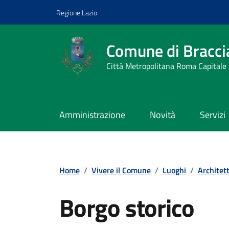
Vai ai contenuti
Vai al footer
Regione Lazio
Comune di Bracci
Città Metropolitana Roma Capitale
Amministrazione
Novità
Servizi
Home
/
Vivere il Comune
/
Luoghi
/
Architet
Borgo storico