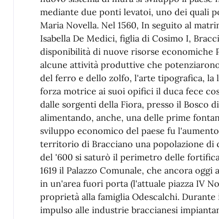
mediante due ponti levatoi, uno dei quali p
Maria Novella. Nel 1560, In seguito al matr
Isabella De Medici, figlia di Cosimo I, Bracc
disponibilità di nuove risorse economiche
alcune attività produttive che potenziarono
del ferro e dello zolfo, l'arte tipografica, la
forza motrice ai suoi opifici il duca fece 
dalle sorgenti della Fiora, presso il Bosco 
alimentando, anche, una delle prime fonta
sviluppo economico del paese fu l'aumento 
territorio di Bracciano una popolazione di c
del '600 si saturò il perimetro delle fortifi
1619 il Palazzo Comunale, che ancora oggi as
in un'area fuori porta (l'attuale piazza IV N
proprietà alla famiglia Odescalchi. Durante 
impulso alle industrie braccianesi impiantan