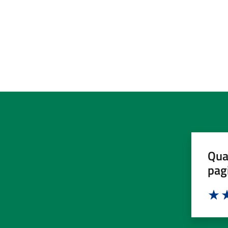
Qua
pag
Valut
Va