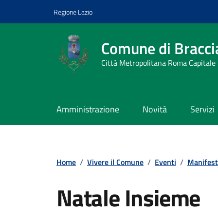
Vai ai contenuti
Vai al footer
Regione Lazio
Comune di Bracci
Città Metropolitana Roma Capitale
Amministrazione
Novità
Servizi
Home
/
Vivere il Comune
/
Eventi
/
Manifest
Natale Insieme