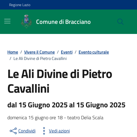
Vai ai contenuti
Vai al footer
Regione Lazio
Comune di Bracciano
Home
/
Vivere il Comune
/
Eventi
/
Evento culturale
/
Le Ali Divine di Pietro Cavallini
Le Ali Divine di Pietro
Cavallini
dal 15 Giugno 2025 al 15 Giugno 2025
domenica 15 giugno ore 18 - teatro Delia Scala
Condividi
Vedi azioni