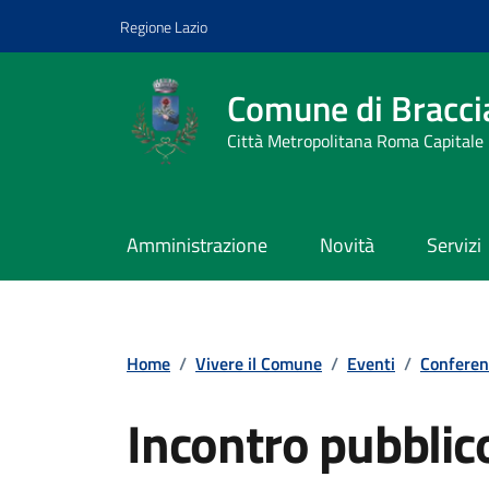
Vai ai contenuti
Vai al footer
Regione Lazio
Comune di Bracci
Città Metropolitana Roma Capitale
Amministrazione
Novità
Servizi
Home
/
Vivere il Comune
/
Eventi
/
Conferen
Incontro pubblico