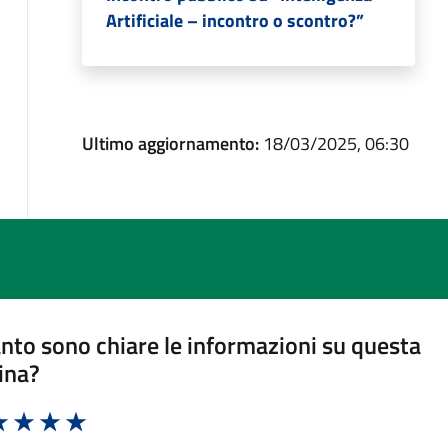
Artificiale – incontro o scontro?”
Ultimo aggiornamento:
18/03/2025, 06:30
nto sono chiare le informazioni su questa
ina?
a 1 stelle su 5
luta 2 stelle su 5
Valuta 3 stelle su 5
Valuta 4 stelle su 5
Valuta 5 stelle su 5