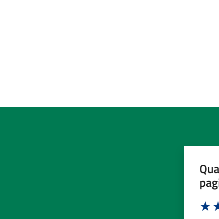
Qua
pag
Valut
Va