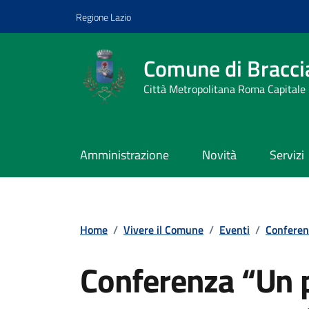
Vai ai contenuti
Vai al footer
Regione Lazio
Comune di Bracci
Città Metropolitana Roma Capitale
Amministrazione
Novità
Servizi
Home
/
Vivere il Comune
/
Eventi
/
Conferen
Conferenza “Un p