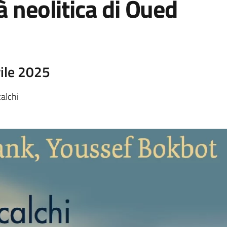
à neolitica di Oued
rile 2025
calchi