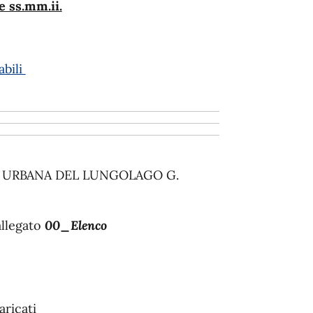
e ss.mm.ii.
bili
E URBANA DEL LUNGOLAGO G.
allegato
00_Elenco
aricati