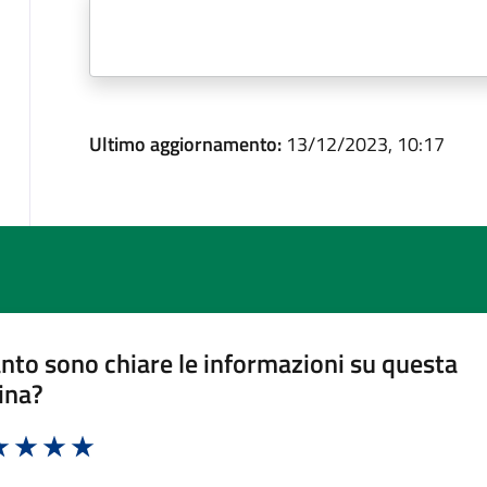
Ultimo aggiornamento:
13/12/2023, 10:17
nto sono chiare le informazioni su questa
ina?
a 1 stelle su 5
luta 2 stelle su 5
Valuta 3 stelle su 5
Valuta 4 stelle su 5
Valuta 5 stelle su 5