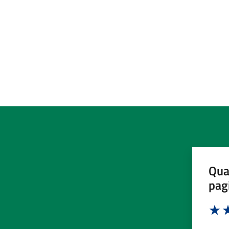
Qua
pag
Valut
Va