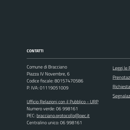
CONTATTI
Comune di Bracciano
Leggi le
Piazza IV Novembre, 6
Prenota
Codice fiscale: 80157470586
Richiest
P. IVA: 01119051009
Segnalazi
Ufficio Relazioni con il Pubblico - URP
Numero verde: 06 998161
PEC:
bracciano.protocollo@pec.it
Centralino unico: 06 998161