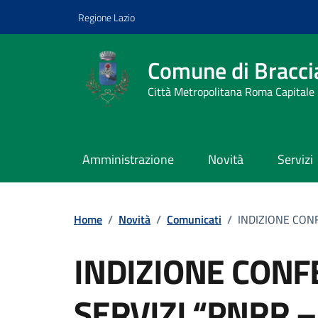
Vai ai contenuti
Vai al footer
Regione Lazio
Comune di Bracci
Città Metropolitana Roma Capitale
Amministrazione
Novità
Servizi
Home
/
Novità
/
Comunicati
/
INDIZIONE CON
INDIZIONE CONF
SERVIZI “PNRR 