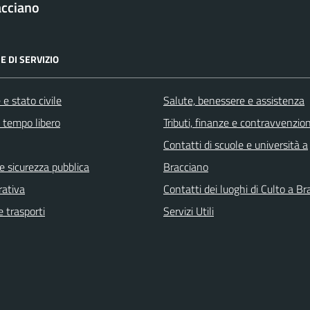
acciano
E DI SERVIZIO
e stato civile
Salute, benessere e assistenza
e tempo libero
Tributi, finanze e contravvenzion
Contatti di scuole e università a
 e sicurezza pubblica
Bracciano
rativa
Contatti dei luoghi di Culto a B
e trasporti
Servizi Utili