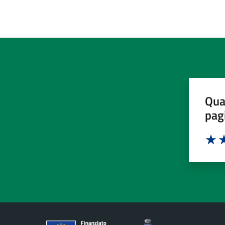
Qua
pag
Valut
Va