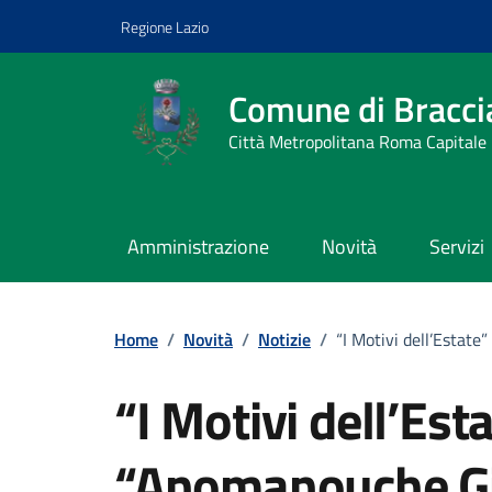
Vai ai contenuti
Vai al footer
Regione Lazio
Comune di Bracci
Città Metropolitana Roma Capitale
Amministrazione
Novità
Servizi
Home
/
Novità
/
Notizie
/
“I Motivi dell’Estat
“I Motivi dell’Es
“Anomanouche Gi