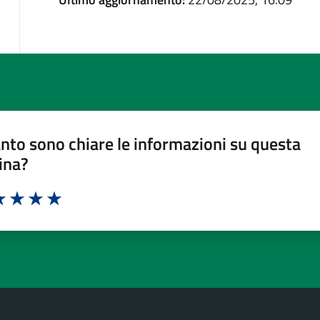
nto sono chiare le informazioni su questa
ina?
a 1 stelle su 5
luta 2 stelle su 5
Valuta 3 stelle su 5
Valuta 4 stelle su 5
Valuta 5 stelle su 5