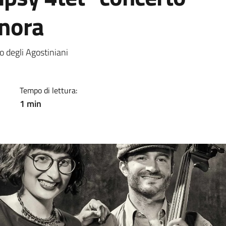
onora
a
 degli Agostiniani
Tempo di lettura:
1 min