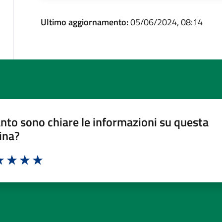
Ultimo aggiornamento:
05/06/2024, 08:14
nto sono chiare le informazioni su questa
ina?
a 1 stelle su 5
luta 2 stelle su 5
Valuta 3 stelle su 5
Valuta 4 stelle su 5
Valuta 5 stelle su 5