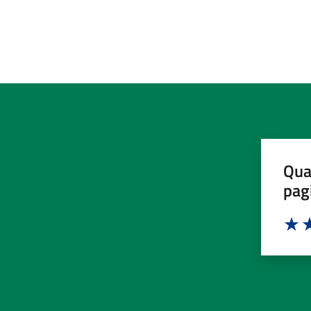
Qua
pag
Valut
Va