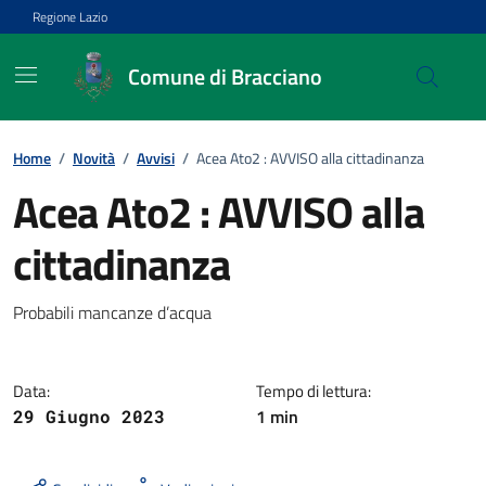
Vai ai contenuti
Vai al footer
Regione Lazio
Comune di Bracciano
Home
/
Novità
/
Avvisi
/
Acea Ato2 : AVVISO alla cittadinanza
Acea Ato2 : AVVISO alla
cittadinanza
Dettagli della notizia
Probabili mancanze d’acqua
Data:
Tempo di lettura:
1 min
29 Giugno 2023