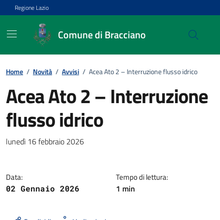
Vai ai contenuti
Vai al footer
Regione Lazio
Comune di Bracciano
Home
/
Novità
/
Avvisi
/
Acea Ato 2 – Interruzione flusso idrico
Acea Ato 2 – Interruzione
flusso idrico
Dettagli della notizia
lunedì 16 febbraio 2026
Data:
Tempo di lettura:
1 min
02 Gennaio 2026