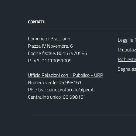
CONTATTI
Comune di Bracciano
Leggi le
Piazza IV Novembre, 6
Prenota
Codice fiscale: 80157470586
Richiest
P. IVA: 01119051009
Segnalazi
Ufficio Relazioni con il Pubblico - URP
Numero verde: 06 998161
PEC:
bracciano.protocollo@pec.it
Centralino unico: 06 998161