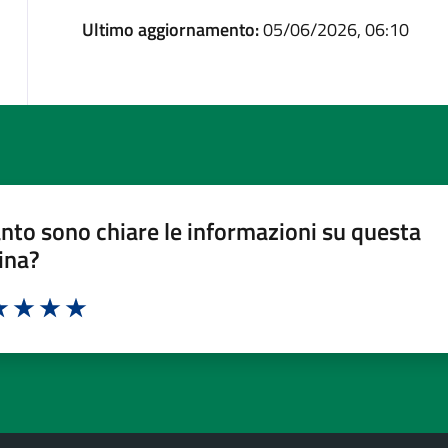
Ultimo aggiornamento:
05/06/2026, 06:10
nto sono chiare le informazioni su questa
ina?
a 1 stelle su 5
luta 2 stelle su 5
Valuta 3 stelle su 5
Valuta 4 stelle su 5
Valuta 5 stelle su 5