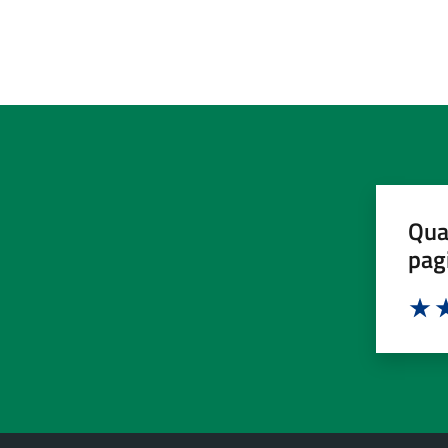
Qua
pag
Valut
Va