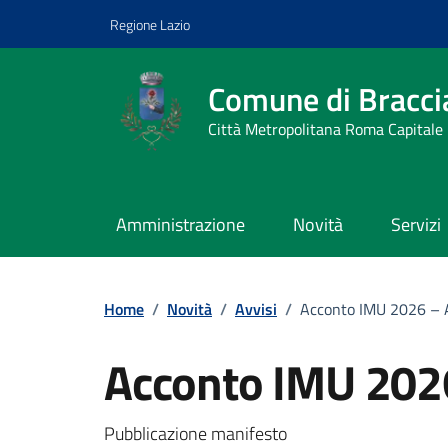
Vai ai contenuti
Vai al footer
Regione Lazio
Comune di Bracci
Città Metropolitana Roma Capitale
Amministrazione
Novità
Servizi
Home
/
Novità
/
Avvisi
/
Acconto IMU 2026 – 
Acconto IMU 202
Dettagli della notizi
Pubblicazione manifesto