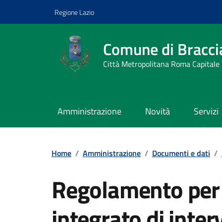
Vai ai contenuti
Vai al footer
Regione Lazio
Comune di Bracci
Città Metropolitana Roma Capitale
Amministrazione
Novità
Servizi
Home
/
Amministrazione
/
Documenti e dati
/
Regolamento per 
integrato di interv