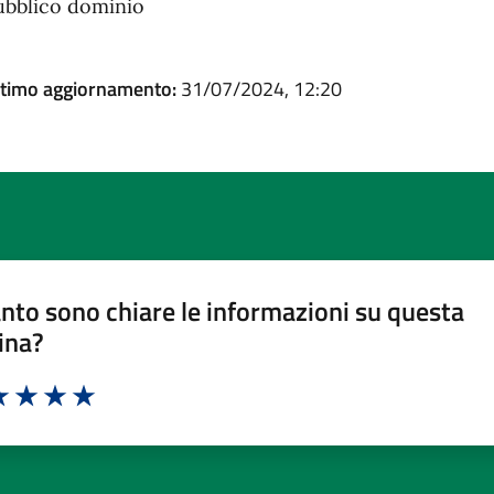
ubblico dominio
ltimo aggiornamento:
31/07/2024, 12:20
nto sono chiare le informazioni su questa
ina?
a 1 stelle su 5
luta 2 stelle su 5
Valuta 3 stelle su 5
Valuta 4 stelle su 5
Valuta 5 stelle su 5