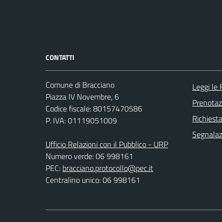
CONTATTI
Comune di Bracciano
Leggi le
Piazza IV Novembre, 6
Prenota
Codice fiscale: 80157470586
Richiest
P. IVA: 01119051009
Segnalazi
Ufficio Relazioni con il Pubblico - URP
Numero verde: 06 998161
PEC:
bracciano.protocollo@pec.it
Centralino unico: 06 998161