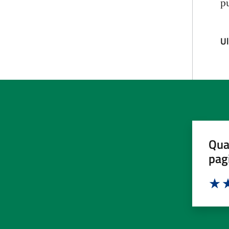
p
U
Qua
pag
Valut
Va