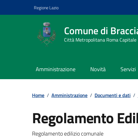
Vai ai contenuti
Vai al footer
Regione Lazio
Comune di Bracci
Città Metropolitana Roma Capitale
Amministrazione
Novità
Servizi
Home
/
Amministrazione
/
Documenti e dati
/
Regolamento Edil
Dettagli del docum
Regolamento edilizio comunale