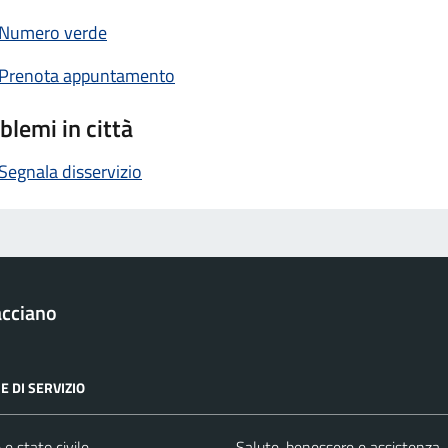
Numero verde
Prenota appuntamento
blemi in città
Segnala disservizio
acciano
E DI SERVIZIO
e stato civile
Salute, benessere e assistenza