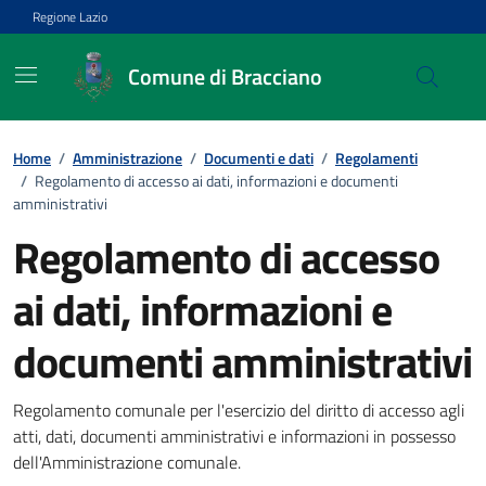
Vai ai contenuti
Vai al footer
Regione Lazio
Comune di Bracciano
Home
/
Amministrazione
/
Documenti e dati
/
Regolamenti
/
Regolamento di accesso ai dati, informazioni e documenti
amministrativi
Regolamento di accesso
ai dati, informazioni e
documenti amministrativi
Dettagli del documento
Regolamento comunale per l'esercizio del diritto di accesso agli
atti, dati, documenti amministrativi e informazioni in possesso
dell'Amministrazione comunale.