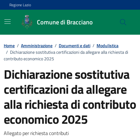
Vai ai contenuti
Vai al footer
Regione Lazio
Comune di Bracciano
Home
/
Amministrazione
/
Documenti e dati
/
Modulistica
/
Dichiarazione sostitutiva certificazioni da allegare alla richiesta di
contributo economico 2025
Dichiarazione sostitutiva
certificazioni da allegare
alla richiesta di contributo
economico 2025
Dettagli del documento
Allegato per richiesta contributi