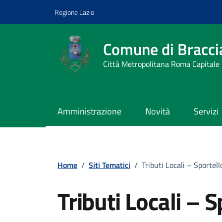
Vai ai contenuti
Vai al footer
Regione Lazio
Comune di Bracci
Città Metropolitana Roma Capitale
Amministrazione
Novità
Servizi
Home
/
Siti Tematici
/
Tributi Locali – Sportel
Tributi Locali – S