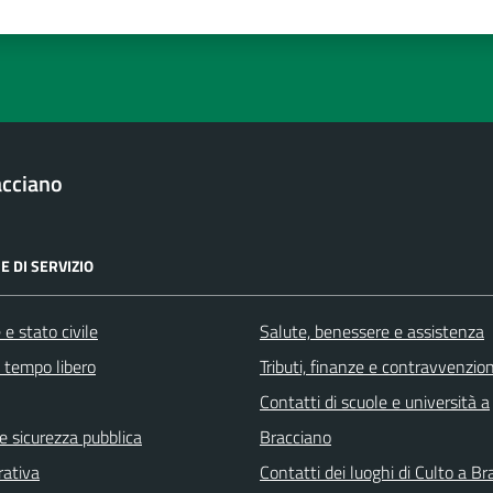
a 1 stelle su 5
luta 2 stelle su 5
Valuta 3 stelle su 5
Valuta 4 stelle su 5
Valuta 5 stelle su 5
acciano
E DI SERVIZIO
e stato civile
Salute, benessere e assistenza
e tempo libero
Tributi, finanze e contravvenzion
Contatti di scuole e università a
 e sicurezza pubblica
Bracciano
rativa
Contatti dei luoghi di Culto a B