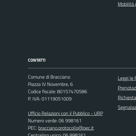
Mobilità 
CONTATTI
Comune di Bracciano
Leggi le
Piazza IV Novembre, 6
Prenota
Codice fiscale: 80157470586
Richiest
P. IVA: 01119051009
Segnalazi
Ufficio Relazioni con il Pubblico - URP
Numero verde: 06 998161
PEC:
bracciano.protocollo@pec.it
Centralino unico: 06 998161