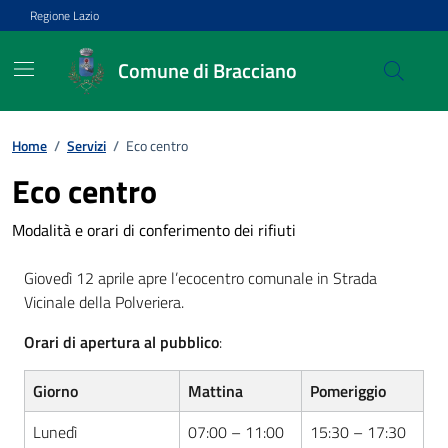
Vai ai contenuti
Vai al footer
Regione Lazio
Comune di Bracciano
Home
/
Servizi
/
Eco centro
Eco centro
Modalità e orari di conferimento dei rifiuti
Giovedì 12 aprile apre l’ecocentro comunale in Strada
Vicinale della Polveriera.
Orari di apertura al pubblico
:
Giorno
Mattina
Pomeriggio
Lunedì
07:00 – 11:00
15:30 – 17:30