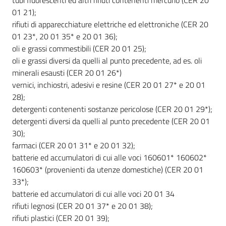
tubi fluorescenti ed altri rifiuti contenenti mercurio (CER 20
01 21);
rifiuti di apparecchiature elettriche ed elettroniche (CER 20
01 23*, 20 01 35* e 20 01 36);
oli e grassi commestibili (CER 20 01 25);
oli e grassi diversi da quelli al punto precedente, ad es. oli
minerali esausti (CER 20 01 26*)
vernici, inchiostri, adesivi e resine (CER 20 01 27* e 20 01
28);
detergenti contenenti sostanze pericolose (CER 20 01 29*);
detergenti diversi da quelli al punto precedente (CER 20 01
30);
farmaci (CER 20 01 31* e 20 01 32);
batterie ed accumulatori di cui alle voci 160601* 160602*
160603* (provenienti da utenze domestiche) (CER 20 01
33*);
batterie ed accumulatori di cui alle voci 20 01 34
rifiuti legnosi (CER 20 01 37* e 20 01 38);
rifiuti plastici (CER 20 01 39);