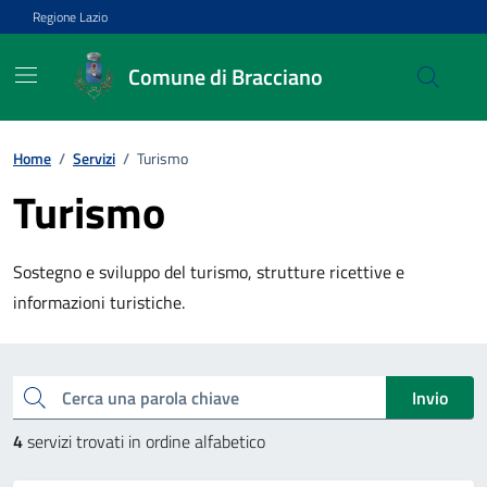
Vai ai contenuti
Vai al footer
Regione Lazio
Comune di Bracciano
Home
/
Servizi
/
Turismo
Turismo
Sostegno e sviluppo del turismo, strutture ricettive e
informazioni turistiche.
Esplora tutti i servizi
Cerca una parola chiave
Invio
4
servizi trovati in ordine alfabetico