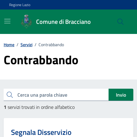
Vai ai contenuti
Vai al footer
Regione Lazio
Comune di Bracciano
Home
/
Servizi
/
Contrabbando
Contrabbando
Esplora tutti i servizi
Cerca una parola chiave
Invio
1
servizi trovati in ordine alfabetico
Segnala Disservizio