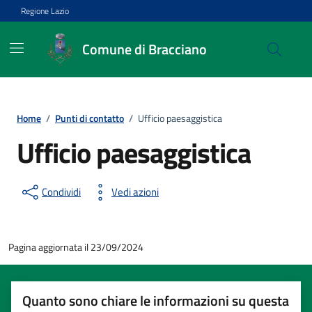
Vai ai contenuti
Vai al footer
Regione Lazio
Comune di Bracciano
Home
/
Punti di contatto
/
Ufficio paesaggistica
Ufficio paesaggistica
Condividi
Vedi azioni
Pagina aggiornata il 23/09/2024
Quanto sono chiare le informazioni su questa