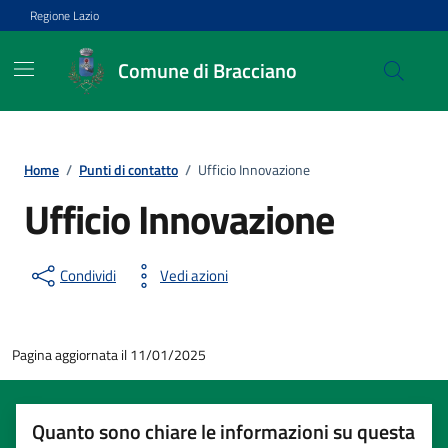
Vai ai contenuti
Vai al footer
Regione Lazio
Comune di Bracciano
Home
/
Punti di contatto
/
Ufficio Innovazione
Ufficio Innovazione
Condividi
Vedi azioni
Pagina aggiornata il 11/01/2025
Quanto sono chiare le informazioni su questa