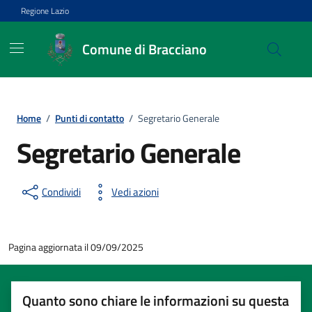
Vai ai contenuti
Vai al footer
Regione Lazio
Comune di Bracciano
Home
/
Punti di contatto
/
Segretario Generale
Segretario Generale
Condividi
Vedi azioni
Pagina aggiornata il 09/09/2025
Quanto sono chiare le informazioni su questa