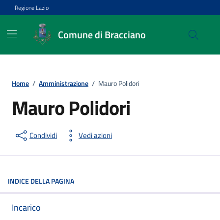
Vai ai contenuti
Vai al footer
Regione Lazio
Comune di Bracciano
Home
/
Amministrazione
/
Mauro Polidori
Mauro Polidori
Condividi
Vedi azioni
INDICE DELLA PAGINA
Incarico