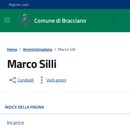
Vai ai contenuti
Vai al footer
Regione Lazio
Comune di Bracciano
Home
/
Amministrazione
/
Marco Silli
Marco Silli
Condividi
Vedi azioni
INDICE DELLA PAGINA
Incarico