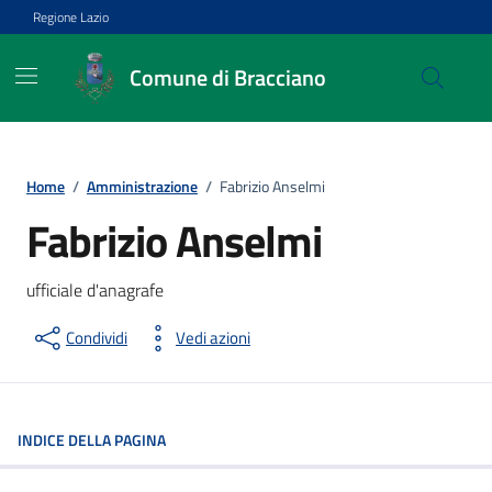
Vai ai contenuti
Vai al footer
Regione Lazio
Comune di Bracciano
Home
/
Amministrazione
/
Fabrizio Anselmi
Fabrizio Anselmi
ufficiale d'anagrafe
Condividi
Vedi azioni
INDICE DELLA PAGINA