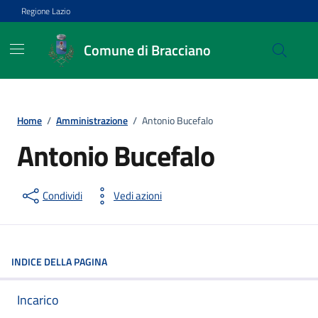
Vai ai contenuti
Vai al footer
Regione Lazio
Comune di Bracciano
Home
/
Amministrazione
/
Antonio Bucefalo
Antonio Bucefalo
Condividi
Vedi azioni
INDICE DELLA PAGINA
Incarico