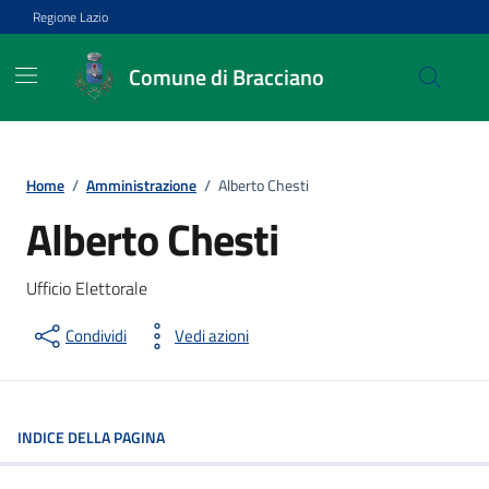
Vai ai contenuti
Vai al footer
Regione Lazio
Comune di Bracciano
Home
/
Amministrazione
/
Alberto Chesti
Alberto Chesti
Ufficio Elettorale
Condividi
Vedi azioni
INDICE DELLA PAGINA