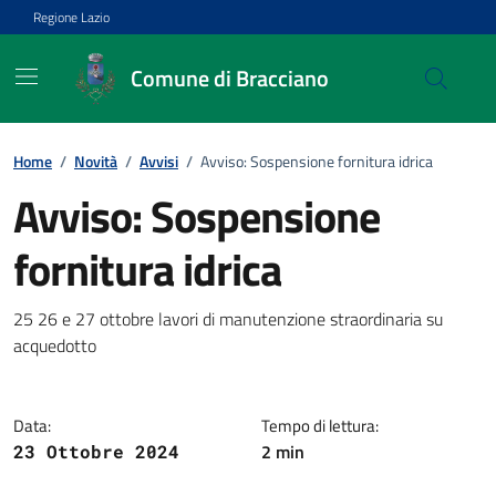
Vai ai contenuti
Vai al footer
Regione Lazio
Comune di Bracciano
Home
/
Novità
/
Avvisi
/
Avviso: Sospensione fornitura idrica
Avviso: Sospensione
fornitura idrica
Dettagli della notizia
25 26 e 27 ottobre lavori di manutenzione straordinaria su
acquedotto
Data:
Tempo di lettura:
2 min
23 Ottobre 2024