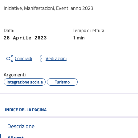
Dettagli della notizia
Iniziative, Manifestazioni, Eventi anno 2023
Data:
Tempo di lettura:
1 min
28 Aprile 2023
Condividi
Vedi azioni
Argomenti
Integrazione sociale
Turismo
INDICE DELLA PAGINA
Descrizione