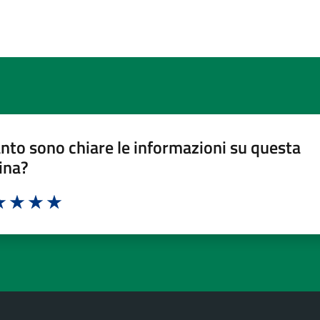
nto sono chiare le informazioni su questa
ina?
a 1 stelle su 5
luta 2 stelle su 5
Valuta 3 stelle su 5
Valuta 4 stelle su 5
Valuta 5 stelle su 5