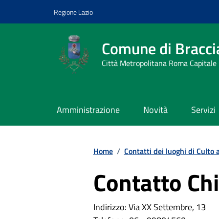
Vai ai contenuti
Vai al footer
Regione Lazio
Comune di Bracci
Città Metropolitana Roma Capitale
Amministrazione
Novità
Servizi
Home
/
Contatti dei luoghi di Culto 
Contatto Chi
Indirizzo: Via XX Settembre, 13