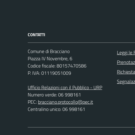
CONTATTI
Comune di Bracciano
Leggi le
Piazza IV Novembre, 6
Prenota
Codice fiscale: 80157470586
Richiest
P. IVA: 01119051009
Segnalazi
Ufficio Relazioni con il Pubblico - URP
Numero verde: 06 998161
PEC:
bracciano.protocollo@pec.it
Centralino unico: 06 998161