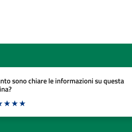
nto sono chiare le informazioni su questa
ina?
a 1 stelle su 5
luta 2 stelle su 5
Valuta 3 stelle su 5
Valuta 4 stelle su 5
Valuta 5 stelle su 5