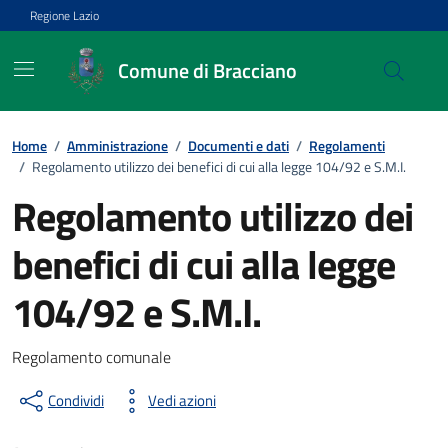
Vai ai contenuti
Vai al footer
Regione Lazio
Comune di Bracciano
Home
/
Amministrazione
/
Documenti e dati
/
Regolamenti
/
Regolamento utilizzo dei benefici di cui alla legge 104/92 e S.M.I.
Regolamento utilizzo dei
benefici di cui alla legge
104/92 e S.M.I.
Dettagli del documento
Regolamento comunale
Condividi
Vedi azioni