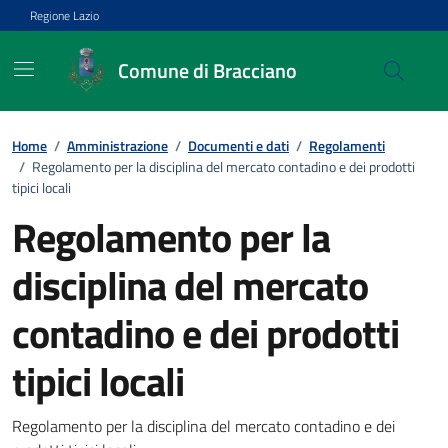
Vai ai contenuti
Vai al footer
Regione Lazio
Comune di Bracciano
Home
/
Amministrazione
/
Documenti e dati
/
Regolamenti
/
Regolamento per la disciplina del mercato contadino e dei prodotti
tipici locali
Regolamento per la
disciplina del mercato
contadino e dei prodotti
tipici locali
Dettagli del documento
Regolamento per la disciplina del mercato contadino e dei