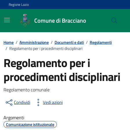
Vai ai contenuti
Vai al footer
Regione Lazio
Comune di Bracciano
Home
/
Amministrazione
/
Documenti e dati
/
Regolamenti
/
Regolamento per i procedimenti disciplinari
Regolamento per i
procedimenti disciplinari
Dettagli del documento
Regolamento comunale
Condividi
Vedi azioni
Argomenti
Comunicazione istituzionale