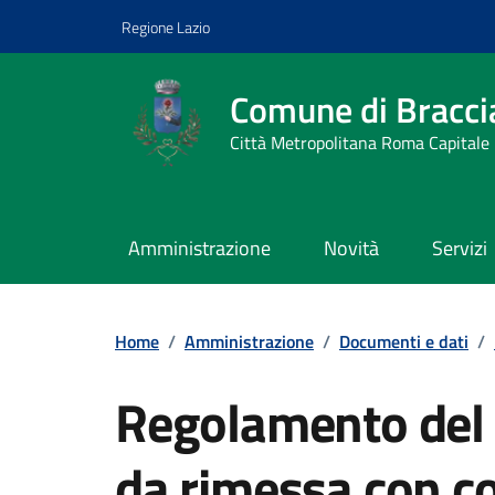
Vai ai contenuti
Vai al footer
Regione Lazio
Comune di Bracci
Città Metropolitana Roma Capitale
Amministrazione
Novità
Servizi
Home
/
Amministrazione
/
Documenti e dati
/
Regolamento del s
da rimessa con c