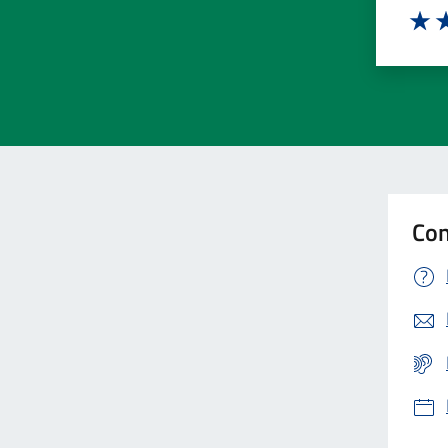
Valut
Va
Con