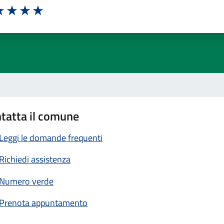
a 1 stelle su 5
luta 2 stelle su 5
Valuta 3 stelle su 5
Valuta 4 stelle su 5
Valuta 5 stelle su 5
tatta il comune
Leggi le domande frequenti
Richiedi assistenza
Numero verde
Prenota appuntamento