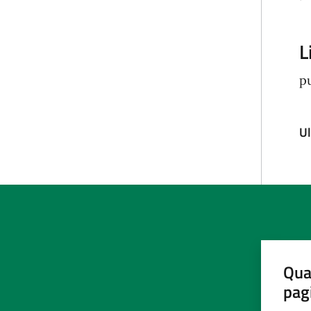
L
p
U
Qua
pag