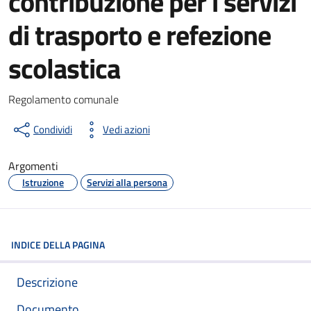
contribuzione per i servizi
di trasporto e refezione
scolastica
Dettagli del documento
Regolamento comunale
Condividi
Vedi azioni
Argomenti
Istruzione
Servizi alla persona
INDICE DELLA PAGINA
Descrizione
Documento