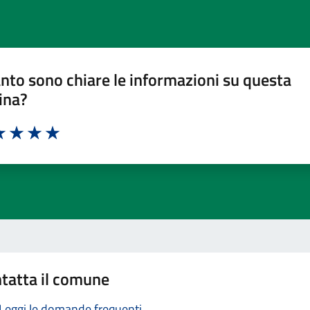
nto sono chiare le informazioni su questa
ina?
a 1 stelle su 5
luta 2 stelle su 5
Valuta 3 stelle su 5
Valuta 4 stelle su 5
Valuta 5 stelle su 5
tatta il comune
Leggi le domande frequenti