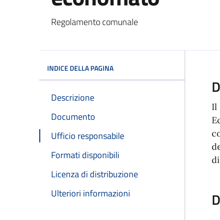
Dettagli del docum
Regolamento comunale
INDICE DELLA PAGINA
D
Descrizione
Il
Documento
Ec
c
Ufficio responsabile
de
Formati disponibili
di
Licenza di distribuzione
Ulteriori informazioni
D