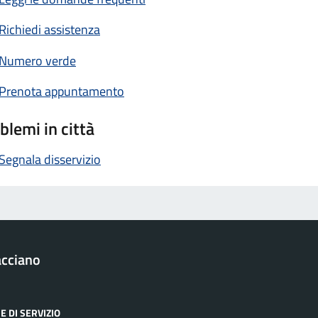
Richiedi assistenza
Numero verde
Prenota appuntamento
blemi in città
Segnala disservizio
acciano
E DI SERVIZIO