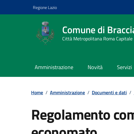
Vai ai contenuti
Vai al footer
Regione Lazio
Comune di Bracci
Città Metropolitana Roma Capitale
Amministrazione
Novità
Servizi
Home
/
Amministrazione
/
Documenti e dati
/
Regolamento comu
economato