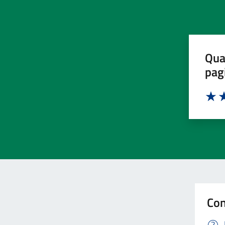
Qua
pag
Valut
Va
Con