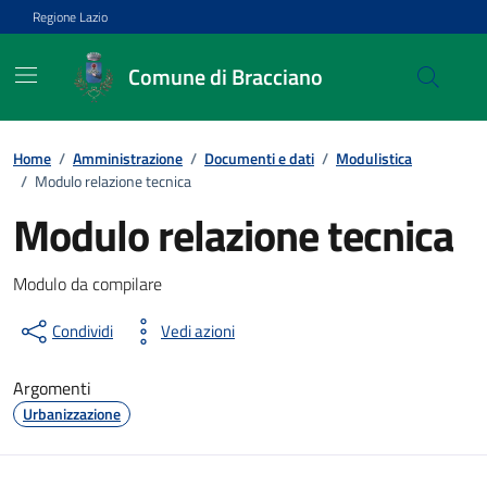
Vai ai contenuti
Vai al footer
Regione Lazio
Comune di Bracciano
Home
/
Amministrazione
/
Documenti e dati
/
Modulistica
/
Modulo relazione tecnica
Modulo relazione tecnica
Dettagli del documento
Modulo da compilare
Condividi
Vedi azioni
Argomenti
Urbanizzazione