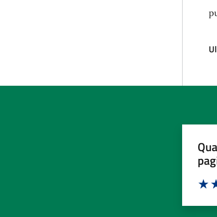
p
U
Qua
pag
Valut
Va