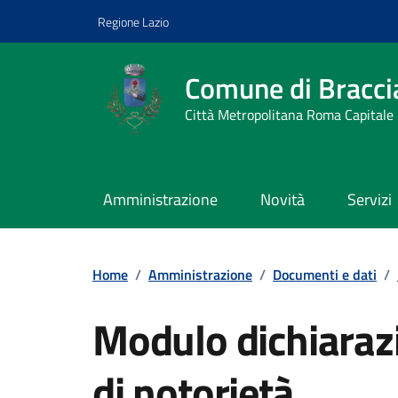
Vai ai contenuti
Vai al footer
Regione Lazio
Comune di Bracci
Città Metropolitana Roma Capitale
Amministrazione
Novità
Servizi
Home
/
Amministrazione
/
Documenti e dati
/
Modulo dichiarazi
di notorietà