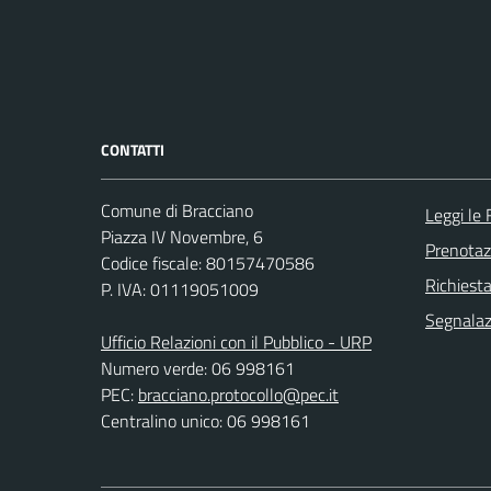
CONTATTI
Comune di Bracciano
Leggi le
Piazza IV Novembre, 6
Prenota
Codice fiscale: 80157470586
Richiest
P. IVA: 01119051009
Segnalazi
Ufficio Relazioni con il Pubblico - URP
Numero verde: 06 998161
PEC:
bracciano.protocollo@pec.it
Centralino unico: 06 998161