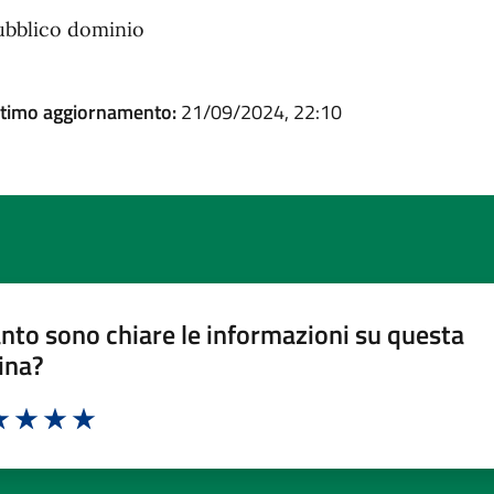
ubblico dominio
ltimo aggiornamento:
21/09/2024, 22:10
nto sono chiare le informazioni su questa
ina?
a 1 stelle su 5
luta 2 stelle su 5
Valuta 3 stelle su 5
Valuta 4 stelle su 5
Valuta 5 stelle su 5