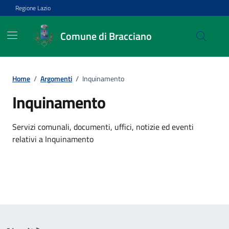
Vai ai contenuti
Vai al footer
Regione Lazio
Comune di Bracciano
Home
/
Argomenti
/
Inquinamento
Inquinamento
Dettagli dell'argomento
Servizi comunali, documenti, uffici, notizie ed eventi
relativi a Inquinamento