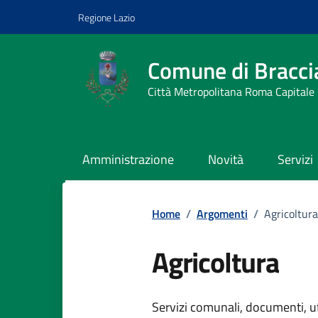
Vai ai contenuti
Vai al footer
Regione Lazio
Comune di Bracci
Città Metropolitana Roma Capitale
Amministrazione
Novità
Servizi
Home
/
Argomenti
/
Agricoltura
Agricoltura
Dettagli dell
Servizi comunali, documenti, uff