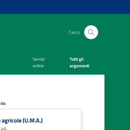
Cerca
Servizi
Tutti gli
online
argomenti
 da:
 agricole (U.M.A.)
, 49