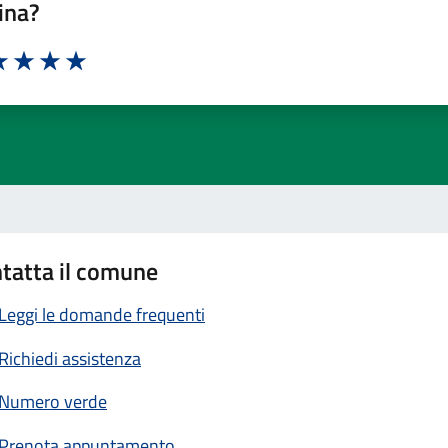
ina?
a 1 stelle su 5
luta 2 stelle su 5
Valuta 3 stelle su 5
Valuta 4 stelle su 5
Valuta 5 stelle su 5
tatta il comune
Leggi le domande frequenti
Richiedi assistenza
Numero verde
Prenota appuntamento