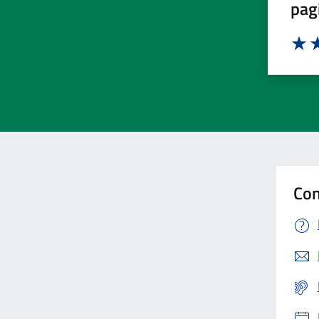
pag
Valut
Va
Con