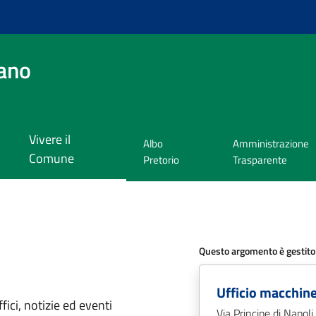
ano
Vivere il
Albo
Amministrazione
Comune
Pretorio
Trasparente
Questo argomento è gestito
Ufficio macchine
'argomento
ici, notizie ed eventi
Via Principe di Napoli