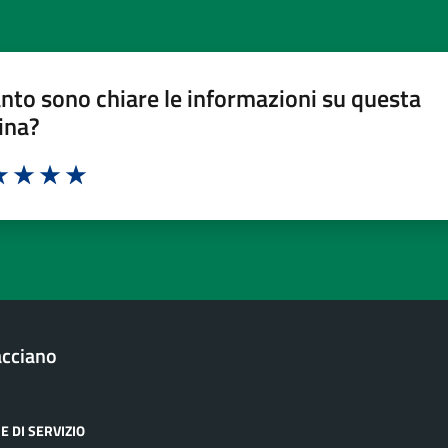
nto sono chiare le informazioni su questa
ina?
a 1 stelle su 5
luta 2 stelle su 5
Valuta 3 stelle su 5
Valuta 4 stelle su 5
Valuta 5 stelle su 5
acciano
E DI SERVIZIO