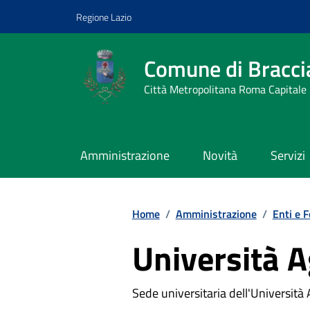
Vai ai contenuti
Vai al footer
Regione Lazio
Comune di Bracci
Città Metropolitana Roma Capitale
Amministrazione
Novità
Servizi
Home
/
Amministrazione
/
Enti e 
Università A
Sede universitaria dell'Università 