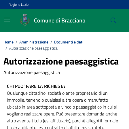
Vai ai contenuti
Vai al footer
Regione Lazio
Comune di Bracciano
Home
/
Amministrazione
/
Documenti e dati
/
Autorizzazione paesaggistica
Autorizzazione paesaggistica
Autorizzazione paesaggistica
CHI PUO’ FARE LA RICHIESTA
Qualunque cittadino, società o ente proprietario di un
immobile, terreno o qualsiasi altra opera o manufatto
ubicato in area sottoposta a vincolo paesaggistico in cui si
vogliano realizzare opere. Può presentare domanda anche
altro avente titolo (es. affittuario), purché alleghi il formale
titolo abilitante (es. contratto di affitto registrato) e